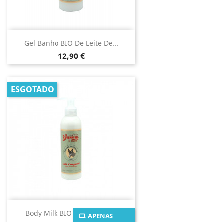
Gel Banho BIO De Leite De...
Preço
12,90 €
ESGOTADO
Body Milk BIO De Leite De...
APENAS