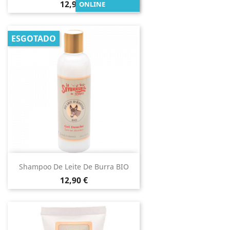
Preço
12,90 €
ONLINE
ESGOTADO
Shampoo De Leite De Burra BIO
Preço
12,90 €