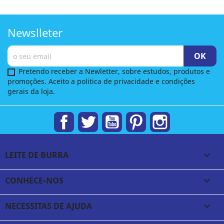
Newslleter
Pretendo receber a Newletter, sobre estudos, produtos e
promoções. Aceito a politica de privacidade e condições
gerais da loja.
Facebook
Twitter
YouTube
Pinterest
Instagram
LEITE DE BURRA

CONHECE-NOS

NECESSITAS DE AJUDA
