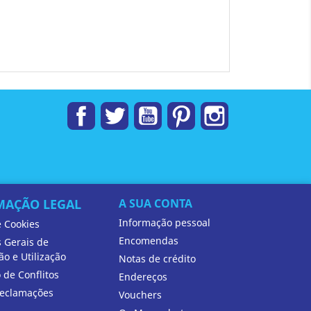
Facebook
Twitter
YouTube
Pinterest
Instagram
MAÇÃO LEGAL
A SUA CONTA
Informação pessoal
e Cookies
Encomendas
 Gerais de
ão e Utilização
Notas de crédito
 de Conflitos
Endereços
Reclamações
Vouchers