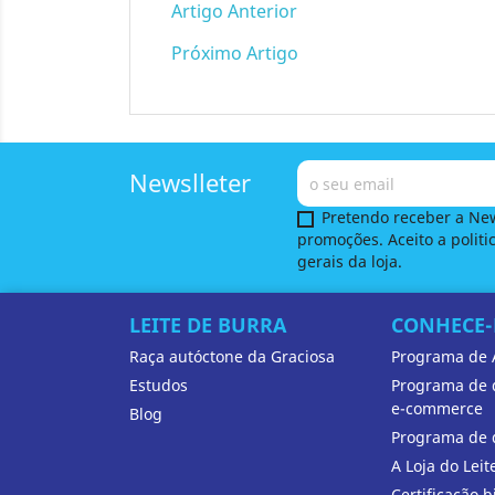
Artigo Anterior
Próximo Artigo
Newslleter
Pretendo receber a New
promoções. Aceito a politi
gerais da loja.
LEITE DE BURRA
CONHECE
Raça autóctone da Graciosa
Programa de A
Estudos
Programa de d
e-commerce
Blog
Programa de d
A Loja do Leit
Certificação b