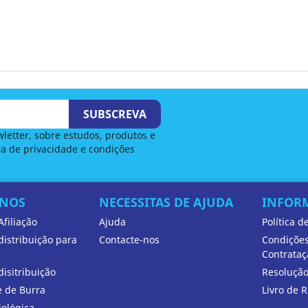
letter, sobre estudos, produtos e
ca de privacidade e condições
-NOS
NECESSITAS DE AJUDA
INFOR
filiação
Ajuda
Política d
istribuição para
Contacte-nos
Condições
Contrataç
isitribuição
Resolução
e de Burra
Livro de 
iológica