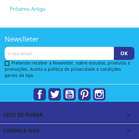
Próximo Artigo
Newslleter
Pretendo receber a Newletter, sobre estudos, produtos e
promoções. Aceito a politica de privacidade e condições
gerais da loja.
Facebook
Twitter
YouTube
Pinterest
Instagram
LEITE DE BURRA

CONHECE-NOS
